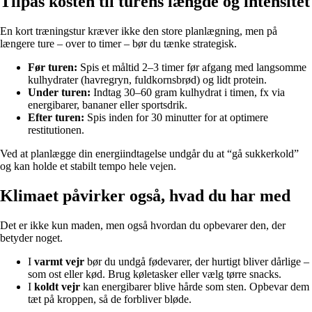
Tilpas kosten til turens længde og intensitet
En kort træningstur kræver ikke den store planlægning, men på
længere ture – over to timer – bør du tænke strategisk.
Før turen:
Spis et måltid 2–3 timer før afgang med langsomme
kulhydrater (havregryn, fuldkornsbrød) og lidt protein.
Under turen:
Indtag 30–60 gram kulhydrat i timen, fx via
energibarer, bananer eller sportsdrik.
Efter turen:
Spis inden for 30 minutter for at optimere
restitutionen.
Ved at planlægge din energiindtagelse undgår du at “gå sukkerkold”
og kan holde et stabilt tempo hele vejen.
Klimaet påvirker også, hvad du har med
Det er ikke kun maden, men også hvordan du opbevarer den, der
betyder noget.
I
varmt vejr
bør du undgå fødevarer, der hurtigt bliver dårlige –
som ost eller kød. Brug køletasker eller vælg tørre snacks.
I
koldt vejr
kan energibarer blive hårde som sten. Opbevar dem
tæt på kroppen, så de forbliver bløde.