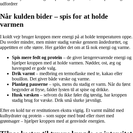
udfordrer
Når kulden bider – spis for at holde
varmen
I koldt vejr bruger kroppen mere energi på at holde temperaturen oppe.
Du sveder mindre, men mister stadig væske gennem åndedrættet, og
appetitten er ofte større. Her gælder det om at få nok energi og varme.
Spis mere fedt og protein
– de giver længerevarende energi og
hjælper kroppen med at holde varmen. Nødder, ost, æg og
havregrød er gode valg.
Drik varmt
– medbring en termoflaske med te, kakao eller
bouillon. Det giver både væske og varme.
Planlæg pauserne
– spis, mens du stadig er varm. Når du først
begynder at fryse, falder lysten til at spise og drikke.
Husk væsken
– selvom du ikke føler dig tørstig, har kroppen
stadig brug for væske. Drik små slurke jævnligt.
Efter en kold tur er restitutionen ekstra vigtig. Et varmt måltid med
kulhydrater og protein – som suppe med brød eller risret med
grøntsager – hjælper kroppen med at genvinde energien.