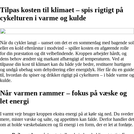
Tilpas kosten til klimaet – spis rigtigt på
cykelturen i varme og kulde
Når du cykler langt – uanset om det er en sommerdag med bagende sol
eller en kold efterårstur i modvind – spiller kosten en afgørende rolle
for din præstation og dit velbefindende. Kroppen arbejder hårdt, og
dens behov ændrer sig markant afhængigt af temperaturen. Ved at
tilpasse din kost til klimaet kan du både yde bedre, restituere hurtigere
og undgå ubehag som dehydrering eller energidyk. Her får du en guide
til, hvordan du spiser og drikker rigtigt på cykelturen – i både varme og
kulde.
Når varmen rammer – fokus på væske og
let energi
I varmt vejr bruger kroppen ekstra energi på at køle sig ned. Du sveder
mere, mister væske og salte, og appetitten kan falde. Derfor handler det
om at holde væskebalancen og få energi i en form, der er let at fordøje.