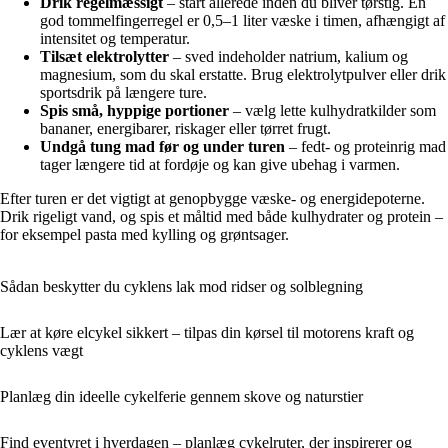
Drik regelmæssigt
– start allerede inden du bliver tørstig. En
god tommelfingerregel er 0,5–1 liter væske i timen, afhængigt af
intensitet og temperatur.
Tilsæt elektrolytter
– sved indeholder natrium, kalium og
magnesium, som du skal erstatte. Brug elektrolytpulver eller drik
sportsdrik på længere ture.
Spis små, hyppige portioner
– vælg lette kulhydratkilder som
bananer, energibarer, riskager eller tørret frugt.
Undgå tung mad før og under turen
– fedt- og proteinrig mad
tager længere tid at fordøje og kan give ubehag i varmen.
Efter turen er det vigtigt at genopbygge væske- og energidepoterne.
Drik rigeligt vand, og spis et måltid med både kulhydrater og protein –
for eksempel pasta med kylling og grøntsager.
Sådan beskytter du cyklens lak mod ridser og solblegning
Lær at køre elcykel sikkert – tilpas din kørsel til motorens kraft og
cyklens vægt
Planlæg din ideelle cykelferie gennem skove og naturstier
Find eventyret i hverdagen – planlæg cykelruter, der inspirerer og