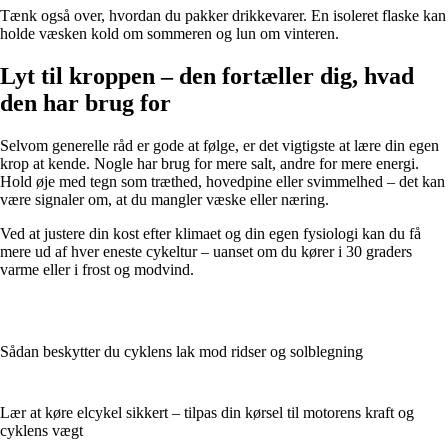
Tænk også over, hvordan du pakker drikkevarer. En isoleret flaske kan
holde væsken kold om sommeren og lun om vinteren.
Lyt til kroppen – den fortæller dig, hvad
den har brug for
Selvom generelle råd er gode at følge, er det vigtigste at lære din egen
krop at kende. Nogle har brug for mere salt, andre for mere energi.
Hold øje med tegn som træthed, hovedpine eller svimmelhed – det kan
være signaler om, at du mangler væske eller næring.
Ved at justere din kost efter klimaet og din egen fysiologi kan du få
mere ud af hver eneste cykeltur – uanset om du kører i 30 graders
varme eller i frost og modvind.
Sådan beskytter du cyklens lak mod ridser og solblegning
Lær at køre elcykel sikkert – tilpas din kørsel til motorens kraft og
cyklens vægt