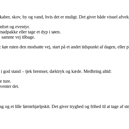
aber, skov, by og vand, hvis det er muligt. Det giver både visuel afvek
fort og eventyr.
madpakke eller tage et dyp i søen.
n samme vej tilbage.
kør ruten den modsatte vej, start på et andet tidspunkt af dagen, eller pr
er i god stand – tjek bremser, dæktryk og kæde. Medbring altid:
e ture.
venter det.
 og et lille førstehjælpskit. Det giver tryghed og frihed til at tage af 