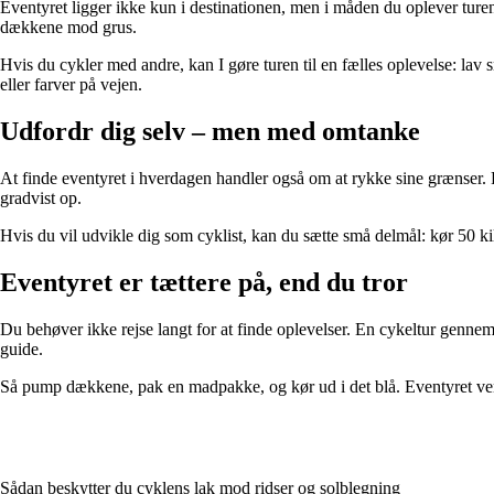
Eventyret ligger ikke kun i destinationen, men i måden du oplever turen
dækkene mod grus.
Hvis du cykler med andre, kan I gøre turen til en fælles oplevelse: lav sm
eller farver på vejen.
Udfordr dig selv – men med omtanke
At finde eventyret i hverdagen handler også om at rykke sine grænser. P
gradvist op.
Hvis du vil udvikle dig som cyklist, kan du sætte små delmål: kør 50 ki
Eventyret er tættere på, end du tror
Du behøver ikke rejse langt for at finde oplevelser. En cykeltur genne
guide.
Så pump dækkene, pak en madpakke, og kør ud i det blå. Eventyret ven
Sådan beskytter du cyklens lak mod ridser og solblegning