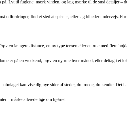
 på. Lyt til fuglene, mærk vinden, og læg mærke til de små detaljer – du
å udfordringer, find et sted at spise is, eller tag billeder undervejs. For
røv en længere distance, en ny type terræn eller en rute med flere højde
lometer på en weekend, prøv en ny rute hver måned, eller deltag i et lo
m nabolaget kan vise dig nye sider af steder, du troede, du kendte. Det
ter – måske allerede lige om hjørnet.