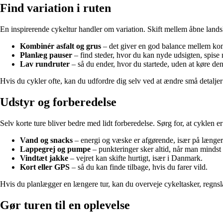
Find variation i ruten
En inspirerende cykeltur handler om variation. Skift mellem åbne landsk
Kombinér asfalt og grus
– det giver en god balance mellem kom
Planlæg pauser
– find steder, hvor du kan nyde udsigten, spise 
Lav rundruter
– så du ender, hvor du startede, uden at køre de
Hvis du cykler ofte, kan du udfordre dig selv ved at ændre små detaljer: 
Udstyr og forberedelse
Selv korte ture bliver bedre med lidt forberedelse. Sørg for, at cyklen 
Vand og snacks
– energi og væske er afgørende, især på længer
Lappegrej og pumpe
– punkteringer sker altid, når man mindst 
Vindtæt jakke
– vejret kan skifte hurtigt, især i Danmark.
Kort eller GPS
– så du kan finde tilbage, hvis du farer vild.
Hvis du planlægger en længere tur, kan du overveje cykeltasker, regnslag
Gør turen til en oplevelse