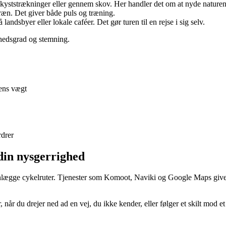
 kyststrækninger eller gennem skov. Her handler det om at nyde nature
ræn. Det giver både puls og træning.
landsbyer eller lokale caféer. Det gør turen til en rejse i sig selv.
rhedsgrad og stemning.
lens vægt
rdrer
 din nysgerrighed
lægge cykelruter. Tjenester som Komoot, Naviki og Google Maps giver 
, når du drejer ned ad en vej, du ikke kender, eller følger et skilt mod 