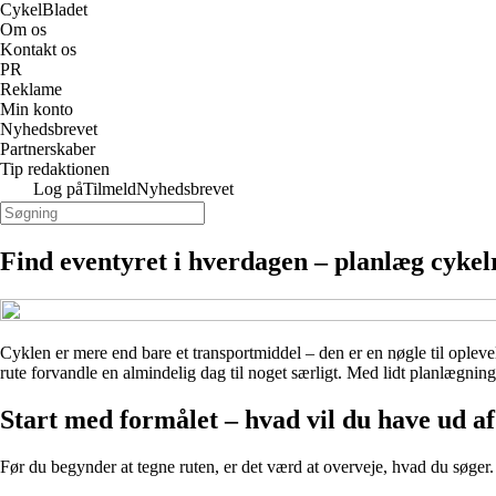
CykelBladet
Om os
Kontakt os
PR
Reklame
Min konto
Nyhedsbrevet
Partnerskaber
Tip redaktionen
Log på
Tilmeld
Nyhedsbrevet
Find eventyret i hverdagen – planlæg cykelr
Cyklen er mere end bare et transportmiddel – den er en nøgle til oplevel
rute forvandle en almindelig dag til noget særligt. Med lidt planlægning
Start med formålet – hvad vil du have ud a
Før du begynder at tegne ruten, er det værd at overveje, hvad du søger. 