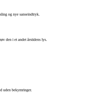
sling og nye sanseindtryk.
øv den i et andet årstidens lys.
sted uden bekymringer.