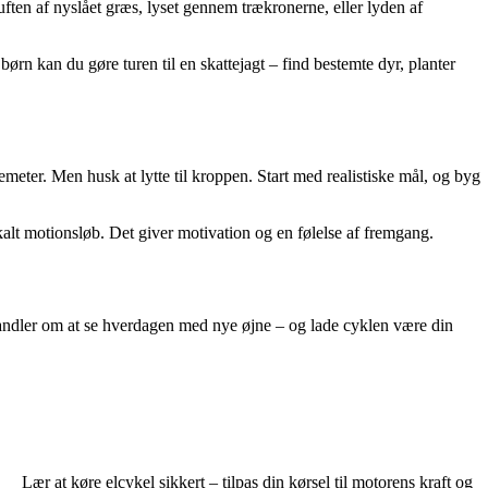
ften af nyslået græs, lyset gennem trækronerne, eller lyden af
 børn kan du gøre turen til en skattejagt – find bestemte dyr, planter
meter. Men husk at lytte til kroppen. Start med realistiske mål, og byg
kalt motionsløb. Det giver motivation og en følelse af fremgang.
 handler om at se hverdagen med nye øjne – og lade cyklen være din
Lær at køre elcykel sikkert – tilpas din kørsel til motorens kraft og