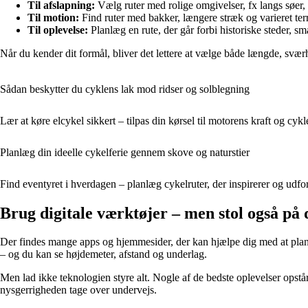
Til afslapning:
Vælg ruter med rolige omgivelser, fx langs søer,
Til motion:
Find ruter med bakker, længere stræk og varieret ter
Til oplevelse:
Planlæg en rute, der går forbi historiske steder, små 
Når du kender dit formål, bliver det lettere at vælge både længde, svæ
Sådan beskytter du cyklens lak mod ridser og solblegning
Lær at køre elcykel sikkert – tilpas din kørsel til motorens kraft og cyk
Planlæg din ideelle cykelferie gennem skove og naturstier
Find eventyret i hverdagen – planlæg cykelruter, der inspirerer og udfo
Brug digitale værktøjer – men stol også på
Der findes mange apps og hjemmesider, der kan hjælpe dig med at plan
– og du kan se højdemeter, afstand og underlag.
Men lad ikke teknologien styre alt. Nogle af de bedste oplevelser opstår
nysgerrigheden tage over undervejs.