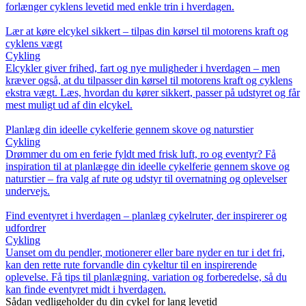
forlænger cyklens levetid med enkle trin i hverdagen.
Lær at køre elcykel sikkert – tilpas din kørsel til motorens kraft og
cyklens vægt
Cykling
Elcykler giver frihed, fart og nye muligheder i hverdagen – men
kræver også, at du tilpasser din kørsel til motorens kraft og cyklens
ekstra vægt. Læs, hvordan du kører sikkert, passer på udstyret og får
mest muligt ud af din elcykel.
Planlæg din ideelle cykelferie gennem skove og naturstier
Cykling
Drømmer du om en ferie fyldt med frisk luft, ro og eventyr? Få
inspiration til at planlægge din ideelle cykelferie gennem skove og
naturstier – fra valg af rute og udstyr til overnatning og oplevelser
undervejs.
Find eventyret i hverdagen – planlæg cykelruter, der inspirerer og
udfordrer
Cykling
Uanset om du pendler, motionerer eller bare nyder en tur i det fri,
kan den rette rute forvandle din cykeltur til en inspirerende
oplevelse. Få tips til planlægning, variation og forberedelse, så du
kan finde eventyret midt i hverdagen.
Sådan vedligeholder du din cykel for lang levetid