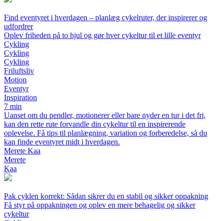
Find eventyret i hverdagen – planlæg cykelruter, der inspirerer og
udfordrer
Oplev friheden på to hjul og gør hver cykeltur til et lille eventyr
Cykling
Cykling
Cykling
Friluftsliv
Motion
Eventyr
Inspiration
7 min
Uanset om du pendler, motionerer eller bare nyder en tur i det fri,
kan den rette rute forvandle din cykeltur til en inspirerende
oplevelse. Få tips til planlægning, variation og forberedelse, så du
kan finde eventyret midt i hverdagen.
Merete Kaa
Merete
Kaa
Pak cyklen korrekt: Sådan sikrer du en stabil og sikker oppakning
Få styr på oppakningen og oplev en mere behagelig og sikker
cykeltur