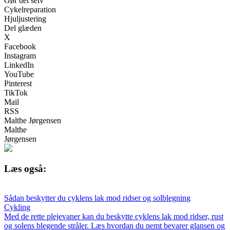
Gør det selv
Cykelreparation
Hjuljustering
Del glæden
X
Facebook
Instagram
LinkedIn
YouTube
Pinterest
TikTok
Mail
RSS
Malthe Jørgensen
Malthe
Jørgensen
Læs også:
Sådan beskytter du cyklens lak mod ridser og solblegning
Cykling
Med de rette plejevaner kan du beskytte cyklens lak mod ridser, rust
og solens blegende stråler. Læs hvordan du nemt bevarer glansen og