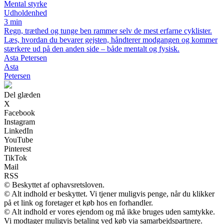
Mental styrke
Udholdenhed
3 min
Regn, træthed og tunge ben rammer selv de mest erfarne cyklister.
Læs, hvordan du bevarer gejsten, håndterer modgangen og kommer
stærkere ud på den anden side – både mentalt og fysisk.
Asta Petersen
Asta
Petersen
Del glæden
X
Facebook
Instagram
LinkedIn
YouTube
Pinterest
TikTok
Mail
RSS
© Beskyttet af ophavsretsloven.
© Alt indhold er beskyttet. Vi tjener muligvis penge, når du klikker
på et link og foretager et køb hos en forhandler.
© Alt indhold er vores ejendom og må ikke bruges uden samtykke.
Vi modtager muligvis betaling ved køb via samarbejdspartnere.