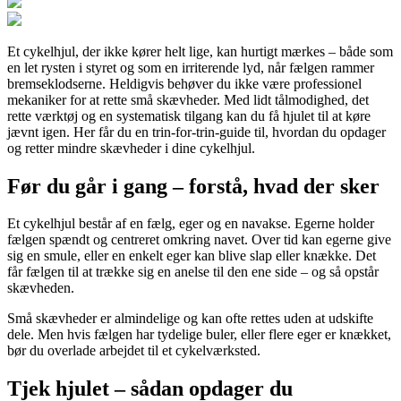
Et cykelhjul, der ikke kører helt lige, kan hurtigt mærkes – både som
en let rysten i styret og som en irriterende lyd, når fælgen rammer
bremseklodserne. Heldigvis behøver du ikke være professionel
mekaniker for at rette små skævheder. Med lidt tålmodighed, det
rette værktøj og en systematisk tilgang kan du få hjulet til at køre
jævnt igen. Her får du en trin-for-trin-guide til, hvordan du opdager
og retter mindre skævheder i dine cykelhjul.
Før du går i gang – forstå, hvad der sker
Et cykelhjul består af en fælg, eger og en navakse. Egerne holder
fælgen spændt og centreret omkring navet. Over tid kan egerne give
sig en smule, eller en enkelt eger kan blive slap eller knække. Det
får fælgen til at trække sig en anelse til den ene side – og så opstår
skævheden.
Små skævheder er almindelige og kan ofte rettes uden at udskifte
dele. Men hvis fælgen har tydelige buler, eller flere eger er knækket,
bør du overlade arbejdet til et cykelværksted.
Tjek hjulet – sådan opdager du