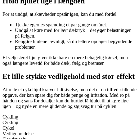
Hold hjulet lige i længden
For at undgå, at skævheder opstår igen, kan du med fordel:
Tjekke egernes spænding et par gange om året.
Undgå at køre med for lavt dæktryk – det øger belastningen
på fælgen.
Rengøre hjulene jævnligt, så du lettere opdager begyndende
problemer.
Et veljusteret hjul giver ikke bare en mere behagelig kørsel, men
også længere levetid for både dæk, fælg og bremser.
Et lille stykke vedligehold med stor effekt
At rette et cykelhjul kræver lidt øvelse, men det er en tilfredsstillende
opgave, der kan spare dig for både penge og irritation. Med ro på
hånden og sans for detaljer kan du hurtigt få hjulet til at køre lige
igen – og nyde en mere glidende og støjsvag tur på cyklen.
Cykling
Cykling
Cykel
Vedligeholdelse