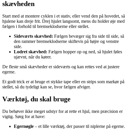
skævheden
Start med at montere cyklen i et stativ, eller vend den på hovedet, så
hjulene kan dreje frit. Drej hjulet langsomt, mens du holder øje med
fælgen i forhold til bremseklodserne eller stellet.
Sideværts skævhed:
Fælgen bevæger sig fra side til side, så
den rammer bremseklodserne skiftevis på højre og venstre
side.
Lodret skævhed:
Fælgen hopper op og ned, så hjulet føles
ujævnt, når du kører.
De fleste små skævheder er sideværts og kan rettes ved at justere
egerne.
Et godt trick er at bruge et stykke tape eller en strips som markør på
stellet, så du tydeligt kan se, hvor fælgen afviger.
Værktøj, du skal bruge
Du behøver ikke meget udstyr for at rette et hjul, men præcision er
vigtig. Sørg for at have:
Egernøgle
– et lille værktøj, der passer til niplerne på egerne.