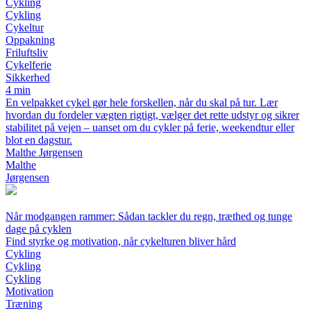
Cykling
Cykling
Cykeltur
Oppakning
Friluftsliv
Cykelferie
Sikkerhed
4 min
En velpakket cykel gør hele forskellen, når du skal på tur. Lær
hvordan du fordeler vægten rigtigt, vælger det rette udstyr og sikrer
stabilitet på vejen – uanset om du cykler på ferie, weekendtur eller
blot en dagstur.
Malthe Jørgensen
Malthe
Jørgensen
Når modgangen rammer: Sådan tackler du regn, træthed og tunge
dage på cyklen
Find styrke og motivation, når cykelturen bliver hård
Cykling
Cykling
Cykling
Motivation
Træning