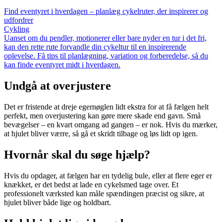
Find eventyret i hverdagen – planlæg cykelruter, der inspirerer og
udfordrer
Cykling
Uanset om du pendler, motionerer eller bare nyder en tur i det fri,
kan den rette rute forvandle din cykeltur til en inspirerende
oplevelse. Få tips til planlægning, variation og forberedelse, så du
kan finde eventyret midt i hverdagen.
Undgå at overjustere
Det er fristende at dreje egernøglen lidt ekstra for at få fælgen helt
perfekt, men overjustering kan gøre mere skade end gavn. Små
bevægelser – en kvart omgang ad gangen – er nok. Hvis du mærker,
at hjulet bliver værre, så gå et skridt tilbage og løs lidt op igen.
Hvornår skal du søge hjælp?
Hvis du opdager, at fælgen har en tydelig bule, eller at flere eger er
knækket, er det bedst at lade en cykelsmed tage over. Et
professionelt værksted kan måle spændingen præcist og sikre, at
hjulet bliver både lige og holdbart.