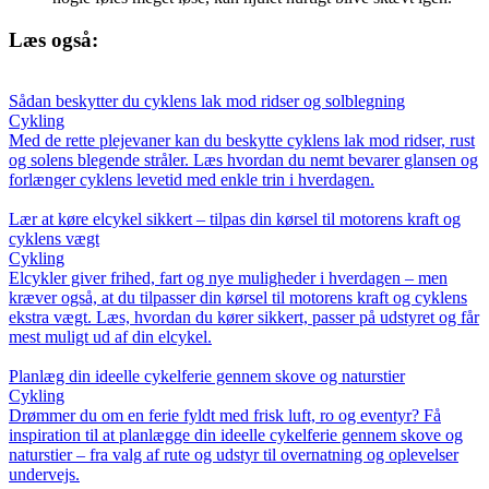
Læs også:
Sådan beskytter du cyklens lak mod ridser og solblegning
Cykling
Med de rette plejevaner kan du beskytte cyklens lak mod ridser, rust
og solens blegende stråler. Læs hvordan du nemt bevarer glansen og
forlænger cyklens levetid med enkle trin i hverdagen.
Lær at køre elcykel sikkert – tilpas din kørsel til motorens kraft og
cyklens vægt
Cykling
Elcykler giver frihed, fart og nye muligheder i hverdagen – men
kræver også, at du tilpasser din kørsel til motorens kraft og cyklens
ekstra vægt. Læs, hvordan du kører sikkert, passer på udstyret og får
mest muligt ud af din elcykel.
Planlæg din ideelle cykelferie gennem skove og naturstier
Cykling
Drømmer du om en ferie fyldt med frisk luft, ro og eventyr? Få
inspiration til at planlægge din ideelle cykelferie gennem skove og
naturstier – fra valg af rute og udstyr til overnatning og oplevelser
undervejs.