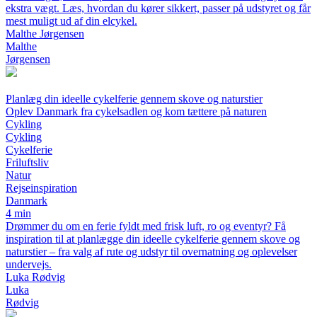
ekstra vægt. Læs, hvordan du kører sikkert, passer på udstyret og får
mest muligt ud af din elcykel.
Malthe Jørgensen
Malthe
Jørgensen
Planlæg din ideelle cykelferie gennem skove og naturstier
Oplev Danmark fra cykelsadlen og kom tættere på naturen
Cykling
Cykling
Cykelferie
Friluftsliv
Natur
Rejseinspiration
Danmark
4 min
Drømmer du om en ferie fyldt med frisk luft, ro og eventyr? Få
inspiration til at planlægge din ideelle cykelferie gennem skove og
naturstier – fra valg af rute og udstyr til overnatning og oplevelser
undervejs.
Luka Rødvig
Luka
Rødvig