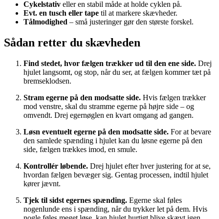
Cykelstativ
eller en stabil måde at holde cyklen på.
Evt. en tusch eller tape
til at markere skævheder.
Tålmodighed
– små justeringer gør den største forskel.
Sådan retter du skævheden
Find stedet, hvor fælgen trækker ud til den ene side.
Drej
hjulet langsomt, og stop, når du ser, at fælgen kommer tæt på
bremseklodsen.
Stram egerne på den modsatte side.
Hvis fælgen trækker
mod venstre, skal du stramme egerne på højre side – og
omvendt. Drej egernøglen en kvart omgang ad gangen.
Løsn eventuelt egerne på den modsatte side.
For at bevare
den samlede spænding i hjulet kan du løsne egerne på den
side, fælgen trækkes imod, en smule.
Kontrollér løbende.
Drej hjulet efter hver justering for at se,
hvordan fælgen bevæger sig. Gentag processen, indtil hjulet
kører jævnt.
Tjek til sidst egernes spænding.
Egerne skal føles
nogenlunde ens i spænding, når du trykker let på dem. Hvis
nogle føles meget løse, kan hjulet hurtigt blive skævt igen.