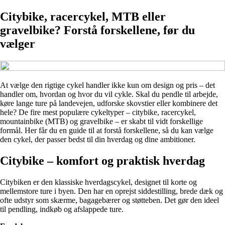
Citybike, racercykel, MTB eller
gravelbike? Forstå forskellene, før du
vælger
At vælge den rigtige cykel handler ikke kun om design og pris – det
handler om, hvordan og hvor du vil cykle. Skal du pendle til arbejde,
køre lange ture på landevejen, udforske skovstier eller kombinere det
hele? De fire mest populære cykeltyper – citybike, racercykel,
mountainbike (MTB) og gravelbike – er skabt til vidt forskellige
formål. Her får du en guide til at forstå forskellene, så du kan vælge
den cykel, der passer bedst til din hverdag og dine ambitioner.
Citybike – komfort og praktisk hverdag
Citybiken er den klassiske hverdagscykel, designet til korte og
mellemstore ture i byen. Den har en oprejst siddestilling, brede dæk og
ofte udstyr som skærme, bagagebærer og støtteben. Det gør den ideel
til pendling, indkøb og afslappede ture.